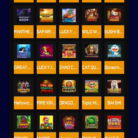
PANTHER MOON
SAFARI HEAT
LUCKY BEASTS
WILD WEST
SUSHI BONANZA
GREAT BLUE
LUCKY JOKER 5
ZHAO CAI JIN BAO
CAT QUEEN
Doraemon
Halloween Fortune
FIRE KINGDOM
DRAGON GATE
Triple Monkey
BAI SHI