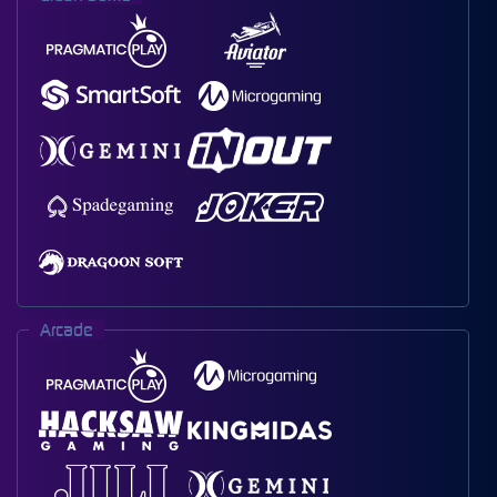
Arcade