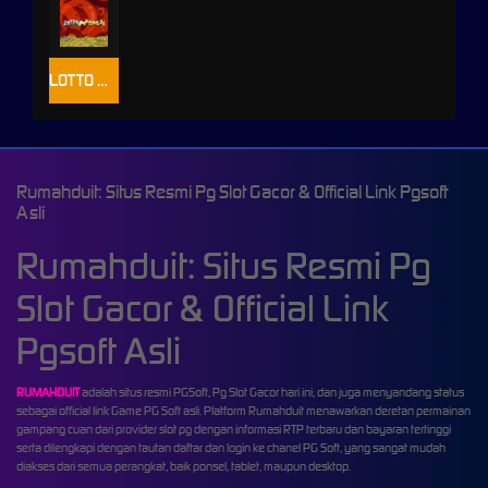
LOTTO MADNESS
Rumahduit: Situs Resmi Pg Slot Gacor & Official Link Pgsoft
Asli
Rumahduit: Situs Resmi Pg
Slot Gacor & Official Link
Pgsoft Asli
RUMAHDUIT
adalah situs resmi PGSoft, Pg Slot Gacor hari ini, dan juga menyandang status
sebagai official link Game PG Soft asli. Platform Rumahduit menawarkan deretan permainan
gampang cuan dari provider slot pg dengan informasi RTP terbaru dan bayaran tertinggi
serta dilengkapi dengan tautan daftar dan login ke chanel PG Soft, yang sangat mudah
diakses dari semua perangkat, baik ponsel, tablet, maupun desktop.