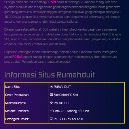
Sebagai salah satu situs betting
PG Slot
online terpercaya, Rumahduit mengutamakan
layanan premium dan menyediakan game original berlisensi dengan kualitas grafis serta
gameplay memukau semua pelanggan. Dengan modal awal yang terjangkau hanya RP;
10,000 saja, pemain bisa menikmati sensasi bermain game slot online uang asli dengan
peluang kemenangan yang lebih tinggi dan sensational.
Dikenal juga sebagai Rumah Duit, website ini menghadirkan berbagai genre permainan
terpopuler dari provider game mobile kelas dunia. Didukung oleh teknologi NEXUS Engine
Slot, seluruh member berhak mendapatkan pengalaman bermain yang mulus, cepat, dan
responsif, baik melalui mobile maupun desktop.
Dapatkan kenangan manis dan berharga, bersama situs rumahduit official resmi game
gacor
PG Soft
, pg slot, slot pg, dengan game andalan mahjongways. Nikmati keseruan
tanpa batas “Perbedaan yang membuat berbeda”.
Informasi Situs Rumahduit
Nama Situs
🔥 RUMAHDUIT
Genre Permainan
🎰 Slot Online PG Soft
Minimal Deposit
💸 Rp 10.000,-
Metode Transaksi
✅ Bank, ✅ E-Money, ✅ Pulsa
Perangkat Device
💻 PC, 📱IOS, 📲 ANDROID