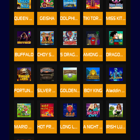
QUEEN OF THE NILE
GEISHA
DOLPHIN TREASURE
TIKI TORCH
MISS KITTY
BUFFALO
CHOY SUN DOA
5 DRAGONS
AMONG US
DRAGON BALL
FORTUNE LIONS
SILVER BULLET
GOLDEN TOUR
BOY KING
Aladdin Wishes
MARIO GOLF
HOT FRUITS 20
LONG LONG LONG
A NIGHT OUT
IRISH LUCK