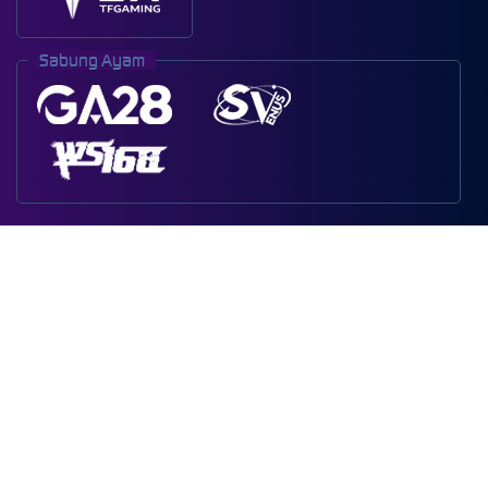
Sabung Ayam