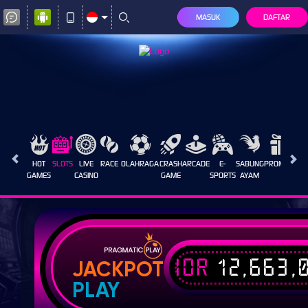
MASUK
DAFTAR
HOT
SLOTS
LIVE
RACE
OLAHRAGA
CRASH
ARCADE
E-
SABUNG
PROMOSI
GAMES
CASINO
GAME
SPORTS
AYAM
IDR
12,663,
JACKPOT
PLAY