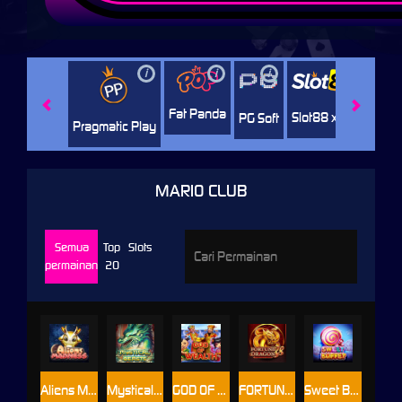
i
i
i
i
i
Facha
Fat Panda
Slot88 x PP
PG Soft
Pragmatic Play
MARIO CLUB
Semua
Top
Slots
permainan
20
Aliens Madness
Mystical Beasts
GOD OF WEALTH
FORTUNE DRAGON 88
Sweet Buffet