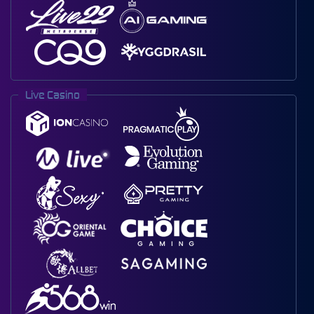
Live Casino