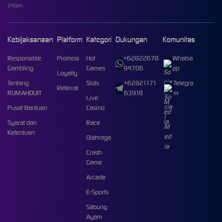
24jam.
Kebijaksanaan
Platform
Kategori
Dukungan
Komunitas
Responsible
Promosi
Hot
+62822678
Whatsa
Gambling
Games
94706
pp
Loyalty
Tentang
Slots
+62821171
Telegra
Referral
RUMAHDUIT
63918
m
Live
Pusat Bantuan
Casino
Syarat dan
Race
Ketentuan
Olahraga
Crash
Game
Arcade
E-Sports
Sabung
Ayam