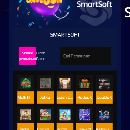
SMARTSOFT
Semua
Crash
permainan
Game
Multi Hot Wheel
JetX3
Crash Duel X
RodeoX
DoubleX
ChickenWays
Chicken Highway
Bottle Mania
TowerX
4 Bonuses Bonanza