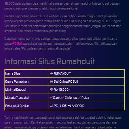
10,000 saja, pemain bisa menikmati sensasi bermain game slot online uang asli dengan
peluang kemenangan yang lebih tinggi dan sensational.
Dikenal juga sebagai Rumah Duit, website ini menghadirkan berbagai genre permainan
terpopuler dari provider game mobile kelas dunia. Didukung oleh teknologi NEXUS Engine
Slot, seluruh member berhak mendapatkan pengalaman bermain yang mulus, cepat, dan
responsif, baik melalui mobile maupun desktop.
Dapatkan kenangan manis dan berharga, bersama situs rumahduit official resmi game
gacor
PG Soft
, pg slot, slot pg, dengan game andalan mahjongways. Nikmati keseruan
tanpa batas “Perbedaan yang membuat berbeda”.
Informasi Situs Rumahduit
Nama Situs
🔥 RUMAHDUIT
Genre Permainan
🎰 Slot Online PG Soft
Minimal Deposit
💸 Rp 10.000,-
Metode Transaksi
✅ Bank, ✅ E-Money, ✅ Pulsa
Perangkat Device
💻 PC, 📱IOS, 📲 ANDROID
Terima kasih telah mempercayai rumahduit sebagai salah satu website daring kebanggan
para member resmi. Kami akan selalu memprioritaskan kebutuhan pengguna dan akan
selalu menjunjung tinggi profesionalisme dalam memberikan layanan terbaik selama