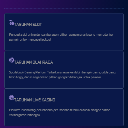
TARUHAN SLOT
Penyedia slot online dengan beragam pilihan game menarik yang memudahkan
pemain untuk mencapai jackpot
TARUHAN OLAHRAGA
Sportsbook Gaming Platform Terbaik menawarkan lebih banyak game, odds yang
lebih tinggi, dan menyediakan pilihan yang lebih banyak untuk pemain.
TARUHAN LIVE KASINO
Platform Pilihan bagi perusahaan-perusahaan terbaik di dunia, dengan pilihan
variasi game terbanyak