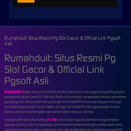
Rumahduit: Situs Resmi Pg Slot Gacor & Official Link Pgsoft
Asli
Rumahduit: Situs Resmi Pg
Slot Gacor & Official Link
Pgsoft Asli
RUMAHDUIT
adalah situs resmi PGSoft, Pg Slot Gacor hari ini, dan juga menyandang status
sebagai official link Game PG Soft asli. Platform Rumahduit menawarkan deretan permainan
gampang cuan dari provider slot pg dengan informasi RTP terbaru dan bayaran tertinggi
serta dilengkapi dengan tautan daftar dan login ke chanel PG Soft, yang sangat mudah
diakses dari semua perangkat, baik ponsel, tablet, maupun desktop.
Sebagai salah satu situs betting
PG Slot
online terpercaya, Rumahduit mengutamakan
layanan premium dan menyediakan game original berlisensi dengan kualitas grafis serta
gameplay memukau semua pelanggan. Dengan modal awal yang terjangkau hanya RP;