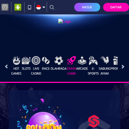
MASUK
DAFTAR
HOT
SLOTS
LIVE
RACE
OLAHRAGA
CRASH
ARCADE
E-
SABUNG
PROMOSI
GAMES
CASINO
GAME
SPORTS
AYAM