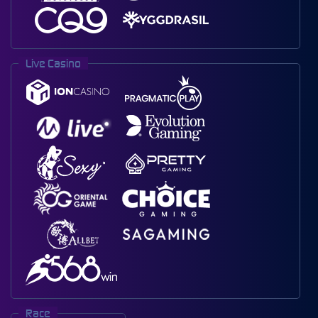
Live Casino
Race