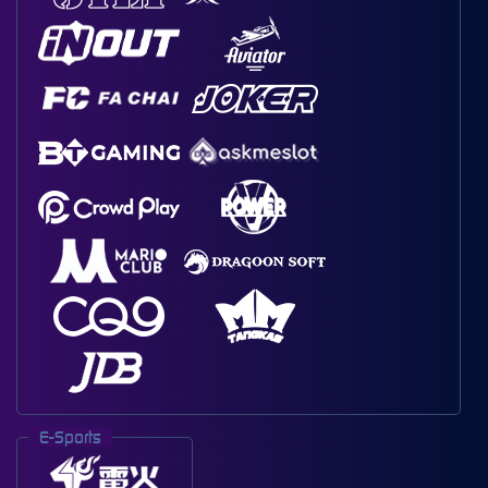
E-Sports