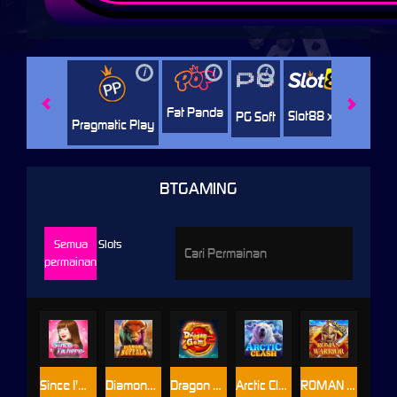
i
i
i
i
i
Facha
Fat Panda
Slot88 x PP
PG Soft
Pragmatic Play
BTGAMING
Semua
Slots
permainan
Since I'm here
Diamond buffalo
Dragon Gem2
Arctic Clash
ROMAN WARRIOR