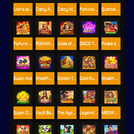
Lion's area
Crazy ATM
Crazy Money Rolling
Fortune Toto 4D
Quetzalcoatl
Fortune Horse
ROMAN WARRIOR2
Gods of Egypt
DISCO 777
Fiesta de Mexicana
Super Ace
Wealth Rolling
Golden Temple2
Gold Rush Blast
Wealth Rising 2
Super Clovers 2
Vault Beauty Thief
The Age Of Navigation
Legend of Aztec2
MEOW DYNASTY