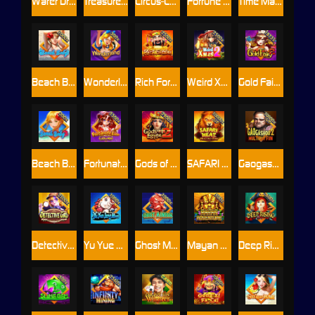
Water Dragon
Treasure Hunters
Circus-Lucky Mix
Fortune Cat
Time Machine
Beach Baby
Wonderland
Rich Fortune
Weird Xmas2
Gold Fairy 2
Beach Baby2
Fortunate Lion-Lucky Mix
Gods of Egypt2
SAFARI HEAT-MULTIPLY FUN
Gaogashou2 MULTIPLY FUN
Detective Girl
Yu Yue Long Men
Ghost Mansion
Mayan Adventure
Deep Rising