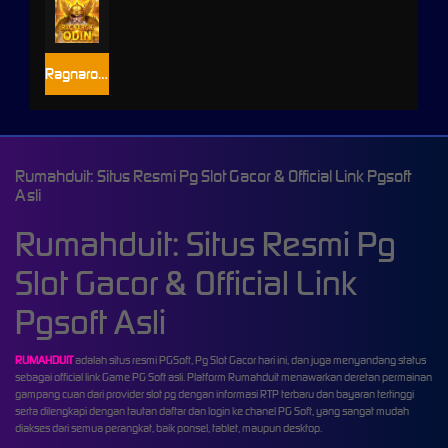
Ragnarok Odin
Rumahduit: Situs Resmi Pg Slot Gacor & Official Link Pgsoft
Asli
Rumahduit: Situs Resmi Pg
Slot Gacor & Official Link
Pgsoft Asli
RUMAHDUIT
adalah situs resmi PGSoft, Pg Slot Gacor hari ini, dan juga menyandang status
sebagai official link Game PG Soft asli. Platform Rumahduit menawarkan deretan permainan
gampang cuan dari provider slot pg dengan informasi RTP terbaru dan bayaran tertinggi
serta dilengkapi dengan tautan daftar dan login ke chanel PG Soft, yang sangat mudah
diakses dari semua perangkat, baik ponsel, tablet, maupun desktop.