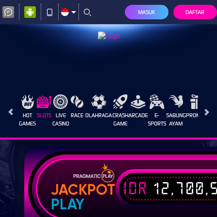
MASUK
DAFTAR
HOT
SLOTS
LIVE
RACE
OLAHRAGA
CRASH
ARCADE
E-
SABUNG
PROMOSI
GAMES
CASINO
GAME
SPORTS
AYAM
IDR
12,700,
JACKPOT
PLAY