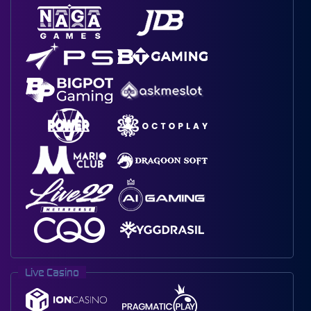
Live Casino