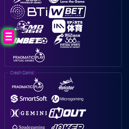
Crash Game