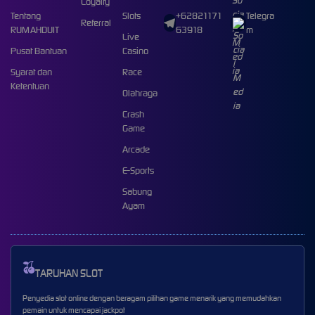
Loyalty
Tentang
Slots
+62821171
Telegra
Referral
RUMAHDUIT
63918
m
Live
Pusat Bantuan
Casino
Syarat dan
Race
Ketentuan
Olahraga
Crash
Game
Arcade
E-Sports
Sabung
Ayam
TARUHAN SLOT
Penyedia slot online dengan beragam pilihan game menarik yang memudahkan
pemain untuk mencapai jackpot