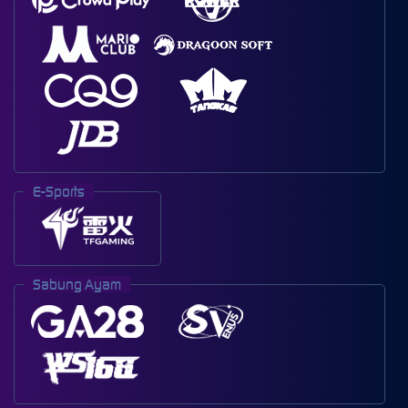
E-Sports
Sabung Ayam